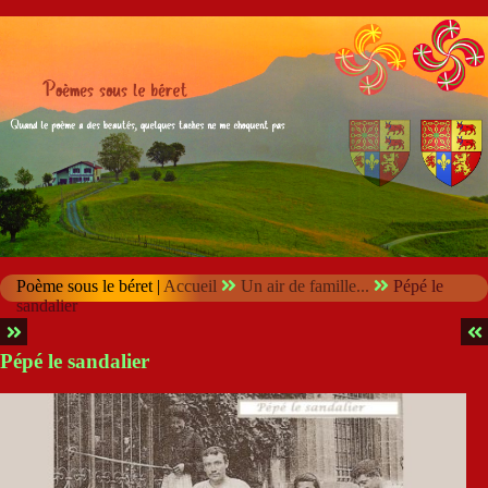
Poème sous le béret |
Accueil
Un air de famille...
Pépé le
sandalier
Pépé le sandalier