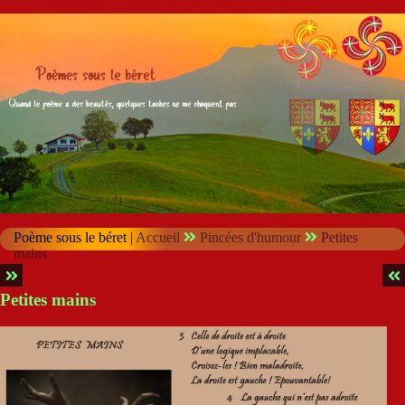
Poème sous le béret |
Accueil
Pincées d'humour
Petites
mains
Petites mains