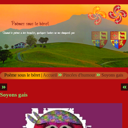
Poème sous le béret |
Accueil
Pincées d'humour
Soyons gais
Soyons gais