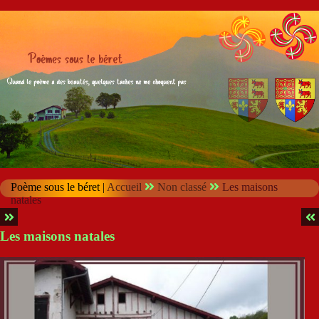
Poème sous le béret |
Accueil
Non classé
Les maisons
natales
Les maisons natales