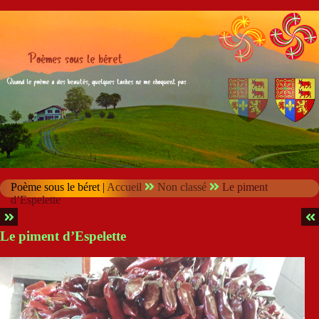
Poème sous le béret |
Accueil
Non classé
Le piment
d’Espelette
Le piment d’Espelette