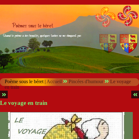
Poème sous le béret |
Accueil
Pincées d'humour
Le voyage
en train
Le voyage en train