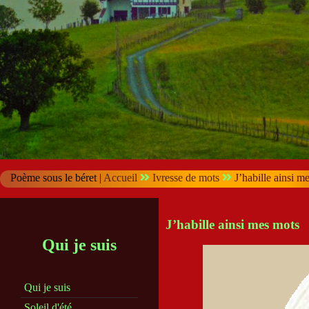
Poème sous le béret |
Accueil
Ivresse de mots
J’habille ainsi m
J’habille ainsi mes mots
Qui je suis
Qui je suis
Soleil d'été