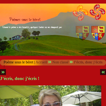
Poème sous le béret |
Accueil
Non classé
J’écris, donc j’écris
!
J’écris, donc j’écris !