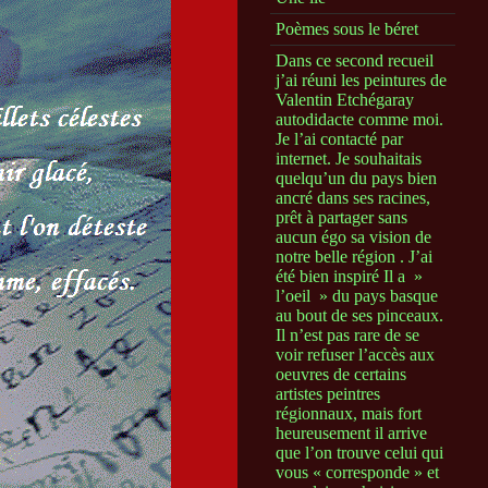
Poèmes sous le béret
Dans ce second recueil
j’ai réuni les peintures de
Valentin Etchégaray
autodidacte comme moi.
Je l’ai contacté par
internet. Je souhaitais
quelqu’un du pays bien
ancré dans ses racines,
prêt à partager sans
aucun égo sa vision de
notre belle région . J’ai
été bien inspiré Il a »
l’oeil » du pays basque
au bout de ses pinceaux.
Il n’est pas rare de se
voir refuser l’accès aux
oeuvres de certains
artistes peintres
régionnaux, mais fort
heureusement il arrive
que l’on trouve celui qui
vous « corresponde » et