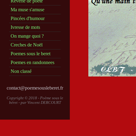
Reverie de poete
Ma muse s'amuse
Pincées d'humour
Ivresse de mots
On mange quoi ?
Creches de Noël
Poemes sous le beret
Poemes en randonnees
Non classé
contact@poemesousleberet.fr
Copyright © 2018 - Poème sous le
béret - par
Vincent DERCOURT