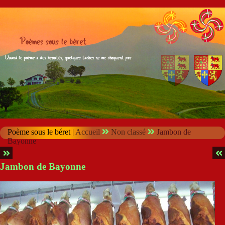
Poème sous le béret |
Accueil
Non classé
Jambon de
Bayonne
Jambon de Bayonne