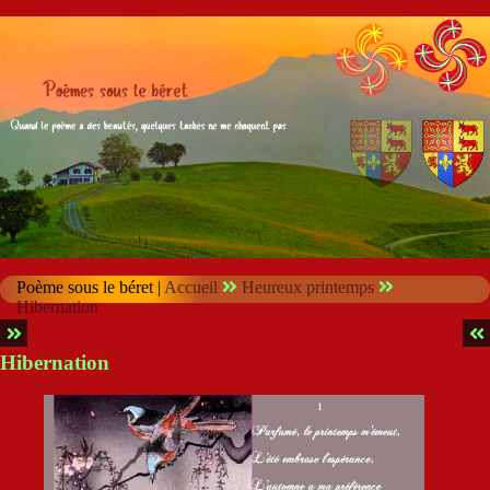
Poème sous le béret |
Accueil
Heureux printemps
Hibernation
Hibernation