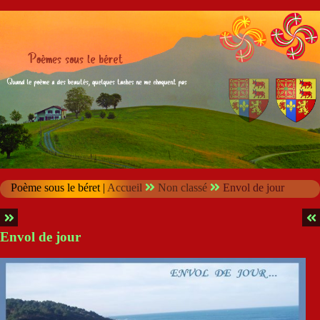
Poème sous le béret |
Accueil
Non classé
Envol de jour
Envol de jour