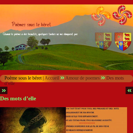
Poème sous le béret |
Accueil
Amour de poemes
Des mots
d’elle
Des mots d’elle