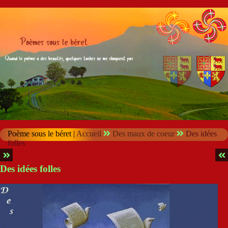
Poème sous le béret |
Accueil
Des maux de coeur
Des idées
folles
Des idées folles