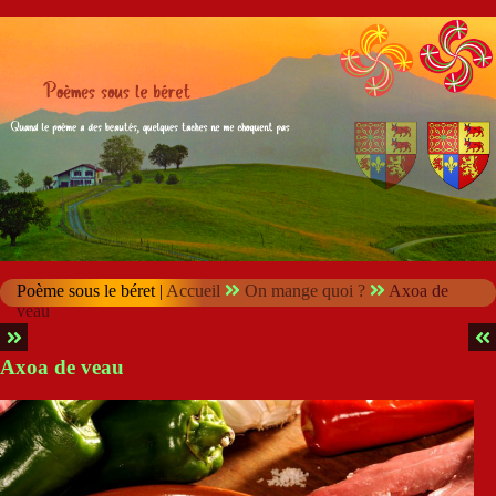
Poème sous le béret |
Accueil
On mange quoi ?
Axoa de
veau
Axoa de veau