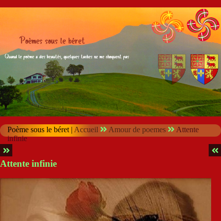
Poème sous le béret |
Accueil
Amour de poemes
Attente
infinie
Attente infinie