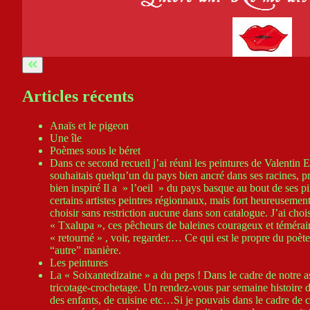
Articles récents
Anaïs et le pigeon
Une île
Poèmes sous le béret
Dans ce second recueil j’ai réuni les peintures de Valentin 
souhaitais quelqu’un du pays bien ancré dans ses racines, prê
bien inspiré Il a » l’oeil » du pays basque au bout de ses pi
certains artistes peintres régionnaux, mais fort heureusement
choisir sans restriction aucune dans son catalogue. J’ai cho
« Txalupa », ces pêcheurs de baleines courageux et téméraire
« retourné » , voir, regarder.… Ce qui est le propre du poèt
“autre” manière.
Les peintures
La « Soixantedizaine » a du peps ! Dans le cadre de notre a
tricotage-crochetage. Un rendez-vous par semaine histoire de s
des enfants, de cuisine etc…Si je pouvais dans le cadre de