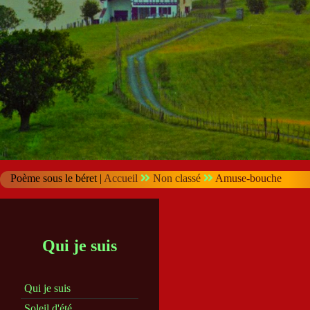
Poème sous le béret |
Accueil
Non classé
Amuse-bouche
Qui je suis
Qui je suis
Soleil d'été