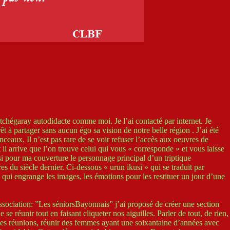
Etchégaray autodidacte comme moi. Je l’ai contacté par internet. Je
t à partager sans aucun égo sa vision de notre belle région . J’ai été
nceaux. Il n’est pas rare de se voir refuser l’accès aux oeuvres de
 il arrive que l’on trouve celui qui vous « corresponde » et vous laisse
isi pour ma couverture le personnage principal d’un triptique
s du siècle dernier. Ci-dessous « urun ikusi » qui se traduit par
e qui engrange les images, les émotions pour les restituer un jour d’une
ssociation: ”Les séniorsBayonnais” j’ai proposé de créer une section
e réunir tout en faisant cliqueter nos aiguilles. Parler de tout, de rien,
 ces réunions, réunir des femmes ayant une soixantaine d’années avec