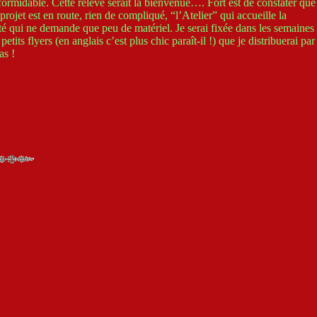
 formidable. Cette relève serait la bienvenue…. Fort est de constater que
ojet est en route, rien de compliqué, “l’Atelier” qui accueille la
té qui ne demande que peu de matériel. Je serai fixée dans les semaines
tits flyers (en anglais c’est plus chic paraît-il !) que je distribuerai par
as !